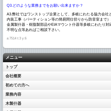
Q3.どのような業務までをお願い出来ますか？
A3.弊社ではワンストップ企業として、多岐にわたる協力会社
内装工事（パーティション等の簡易間仕切りから防音室まで）
金属製什器・樹脂製部品やEIAマウント什器等多岐にわたり対
不明な点等あればご相談下さい。
a:7514 t:3 y:6
メニュー
トップ
会社概要
初めての方へ
業務内容
木製什器