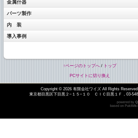
金属什器
パーツ製作
内 装
導入事例
↑ページのトップへ
/
トップ
PCサイトに切り換え
Copyright © 2026
有限会社ワイズ
All Rights Reserved
東京都目黒区下目黒２−１５−１０ ＣＩＣ目黒１Ｆ，03-5487-
powered by
Q
based on
PukiWiki